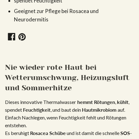
spendet Feuchtigkeit
Produkt wieder lieferbar ist.
Geeignet zur Pflege bei Rosacea und
Einsenden
Neurodermitis
Auf
Auf
Facebook
Pinterest
teilen
teilen
Nie wieder rote Haut bei
Wetterumschwung, Heizungsluft
und Sommerhitze
Dieses innovative Thermalwasser
hemmt Rötungen
,
kühlt
,
spendet
Feuchtigkeit
, und baut dein
Hautmikrobiom
auf.
Einfach Nachlegen, wenn Feuchtigkeit fehlt und Rötungen
entstehen.
Es beruhigt
Rosacea Schübe
und ist damit die schnelle
SOS-