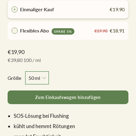
Einmaliger Kauf
€19.90
Flexibles Abo
€18.91
€19.90
SPARE 5%
€19,90
pro
€39,80 100
/
ml
Größe
Zum Einkaufswagen hinzufügen
SOS-Lösung bei Flushing
Warteliste
kühlt und hemmt Rötungen
Lass dich benachrichtigen, wenn das