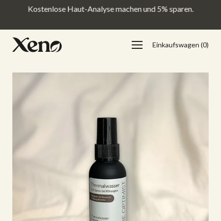
Inhalt
n
Kostenlose Haut-Analyse machen und 5% sparen.
V
überspringen
Navigationsmenü
Einkaufswagen
(
0
)
öffnen